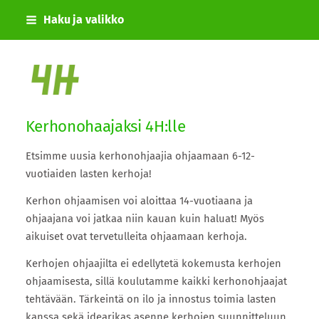
Siirry
Haku ja valikko
sivun
sisältöön
Urjalan 4H-yhdistys
Kerhonohaajaksi 4H:lle
Etsimme uusia kerhonohjaajia ohjaamaan 6-12-
vuotiaiden lasten kerhoja!
Kerhon ohjaamisen voi aloittaa 14-vuotiaana ja
ohjaajana voi jatkaa niin kauan kuin haluat! Myös
aikuiset ovat tervetulleita ohjaamaan kerhoja.
Kerhojen ohjaajilta ei edellytetä kokemusta kerhojen
ohjaamisesta, sillä koulutamme kaikki kerhonohjaajat
tehtävään. Tärkeintä on ilo ja innostus toimia lasten
kanssa sekä idearikas asenne kerhojen suunnitteluun.