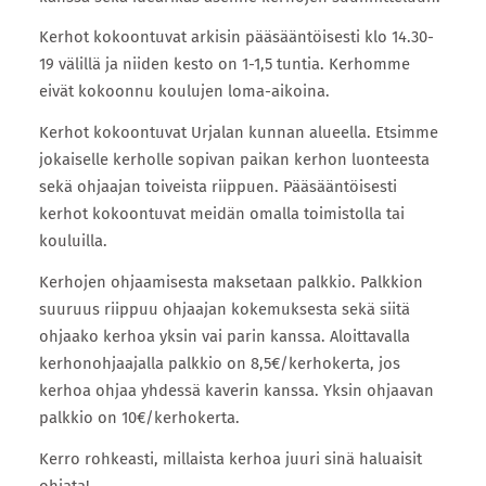
Kerhot kokoontuvat arkisin pääsääntöisesti klo 14.30-
19 välillä ja niiden kesto on 1-1,5 tuntia. Kerhomme
eivät kokoonnu koulujen loma-aikoina.
Kerhot kokoontuvat Urjalan kunnan alueella. Etsimme
jokaiselle kerholle sopivan paikan kerhon luonteesta
sekä ohjaajan toiveista riippuen. Pääsääntöisesti
kerhot kokoontuvat meidän omalla toimistolla tai
kouluilla.
Kerhojen ohjaamisesta maksetaan palkkio. Palkkion
suuruus riippuu ohjaajan kokemuksesta sekä siitä
ohjaako kerhoa yksin vai parin kanssa. Aloittavalla
kerhonohjaajalla palkkio on 8,5€/kerhokerta, jos
kerhoa ohjaa yhdessä kaverin kanssa. Yksin ohjaavan
palkkio on 10€/kerhokerta.
Kerro rohkeasti, millaista kerhoa juuri sinä haluaisit
ohjata!