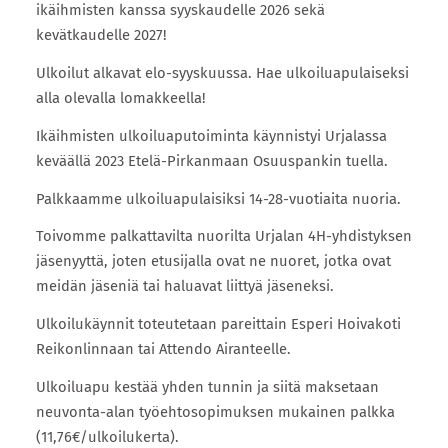
ikäihmisten kanssa syyskaudelle 2026 sekä
kevätkaudelle 2027!
Ulkoilut alkavat elo-syyskuussa. Hae ulkoiluapulaiseksi
alla olevalla lomakkeella!
Ikäihmisten ulkoiluaputoiminta käynnistyi Urjalassa
keväällä 2023 Etelä-Pirkanmaan Osuuspankin tuella.
Palkkaamme ulkoiluapulaisiksi 14-28-vuotiaita nuoria.
Toivomme palkattavilta nuorilta Urjalan 4H-yhdistyksen
jäsenyyttä, joten etusijalla ovat ne nuoret, jotka ovat
meidän jäseniä tai haluavat liittyä jäseneksi.
Ulkoilukäynnit toteutetaan pareittain Esperi Hoivakoti
Reikonlinnaan tai Attendo Airanteelle.
Ulkoiluapu kestää yhden tunnin ja siitä maksetaan
neuvonta-alan työehtosopimuksen mukainen palkka
(11,76€/ulkoilukerta).