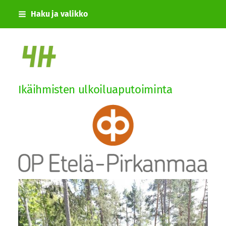
Siirry
Haku ja valikko
sivun
sisältöön
Urjalan 4H-yhdistys
Ikäihmisten ulkoiluaputoiminta