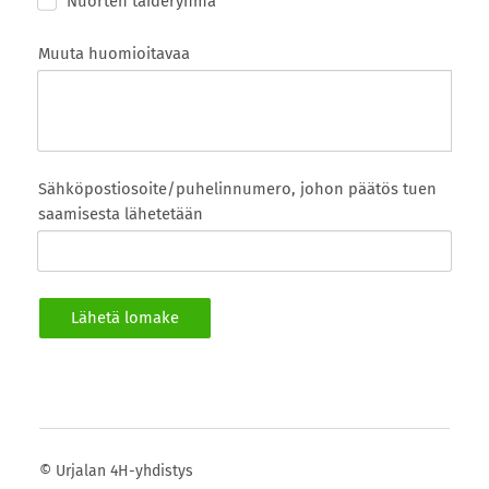
Nuorten taideryhmä
Muuta huomioitavaa
Sähköpostiosoite/puhelinnumero, johon päätös tuen
saamisesta lähetetään
Lähetä lomake
©
Urjalan 4H-yhdistys