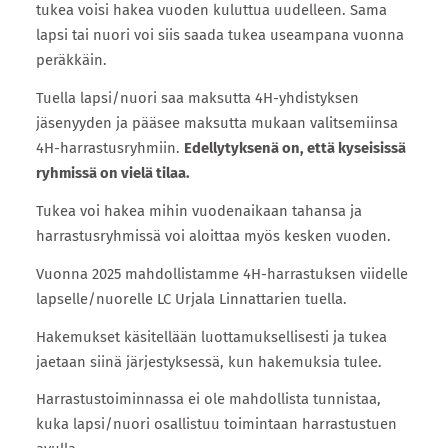
tukea voisi hakea vuoden kuluttua uudelleen. Sama
lapsi tai nuori voi siis saada tukea useampana vuonna
peräkkäin.
Tuella lapsi/nuori saa maksutta 4H-yhdistyksen
jäsenyyden ja pääsee maksutta mukaan valitsemiinsa
4H-harrastusryhmiin.
Edellytyksenä on, että kyseisissä
ryhmissä on vielä tilaa.
Tukea voi hakea mihin vuodenaikaan tahansa ja
harrastusryhmissä voi aloittaa myös kesken vuoden.
Vuonna 2025 mahdollistamme 4H-harrastuksen viidelle
lapselle/nuorelle LC Urjala Linnattarien tuella.
Hakemukset käsitellään luottamuksellisesti ja tukea
jaetaan siinä järjestyksessä, kun hakemuksia tulee.
Harrastustoiminnassa ei ole mahdollista tunnistaa,
kuka lapsi/nuori osallistuu toimintaan harrastustuen