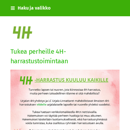
Siirry
Haku ja valikko
sivun
sisältöön
Urjalan 4H-yhdistys
Tukea perheille 4H-
harrastustoimintaan